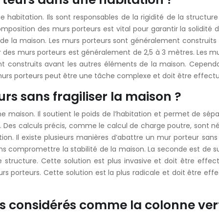
 habitation. Ils sont responsables de la rigidité de la structur
osition des murs porteurs est vital pour garantir la solidité d
té de la maison. Les murs porteurs sont généralement construits
r des murs porteurs est généralement de 2,5 à 3 mètres. Les mu
ent construits avant les autres éléments de la maison. Cepend
urs porteurs peut être une tâche complexe et doit être effectué
s sans fragiliser la maison ?
 maison. Il soutient le poids de l’habitation et permet de sépare
re. Des calculs précis, comme le calcul de charge poutre, sont
on. Il existe plusieurs manières d’abattre un mur porteur sans 
ns compromettre la stabilité de la maison. La seconde est de 
ructure. Cette solution est plus invasive et doit être effectué
s porteurs. Cette solution est la plus radicale et doit être ef
ls considérés comme la colonne ver