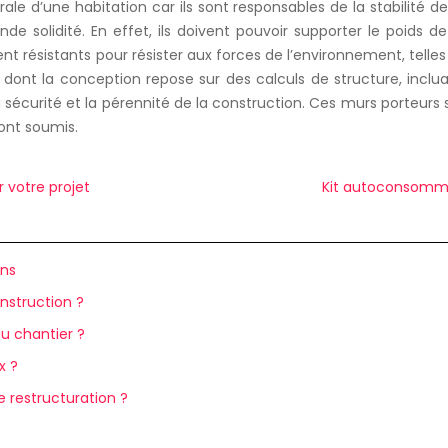
e d’une habitation car ils sont responsables de la stabilité d
 solidité. En effet, ils doivent pouvoir supporter le poids de
nt résistants pour résister aux forces de l’environnement, tell
dont la conception repose sur des calculs de structure, inclua
sécurité et la pérennité de la construction. Ces murs porteurs so
ront soumis.
 votre projet
Kit autoconsommati
ins
nstruction ?
u chantier ?
x ?
 restructuration ?