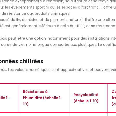
stance exceptionnelle à l’abrasion, sa durabilité et sa recyclabili
 les événements sportifs ou les espaces à fort trafic. Il offre u
ande résistance aux produits chimiques.
osé de lin, de résine et de pigments naturels. Il offre une alter
té est généralement inférieure à celle du HDPE, et sa résistance 
bois peut être une option, notamment pour des installations inté
une durée de vie moins longue comparée aux plastiques. Le coeff
nnées chiffrées
s. Les valeurs numériques sont approximatives et peuvent varier
Résistance à
Co
Recyclabilité
lle 1-
l’humidité (échelle 1-
fr
(échelle 1-10)
10)
(a