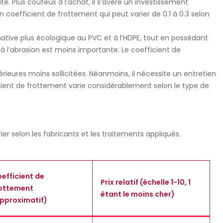
té. Plus coûteux à l’achat, il s’avère un investissement
n coefficient de frottement qui peut varier de 0.1 à 0.3 selon
native plus écologique au PVC et à l’HDPE, tout en possédant
à l’abrasion est moins importante. Le coefficient de
rieures moins sollicitées. Néanmoins, il nécessite un entretien
icient de frottement varie considérablement selon le type de
 selon les fabricants et les traitements appliqués.
efficient de
Prix relatif (échelle 1-10, 1
ottement
étant le moins cher)
pproximatif)