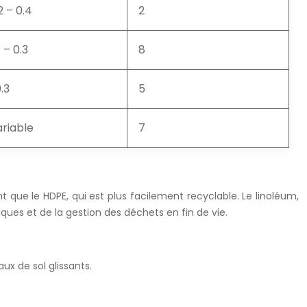
2 – 0.4
2
1 – 0.3
8
.3
5
riable
7
t que le HDPE, qui est plus facilement recyclable. Le linoléum,
ques et de la gestion des déchets en fin de vie.
ux de sol glissants.