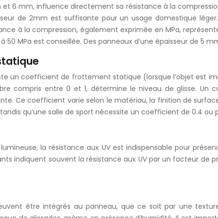
et 6 mm, influence directement sa résistance à la compressio
paisseur de 2mm est suffisante pour un usage domestique lége
istance à la compression, également exprimée en MPa, représent
e à 50 MPa est conseillée. Des panneaux d’une épaisseur de 5 m
statique
existe un coefficient de frottement statique (lorsque l’objet es
 compris entre 0 et 1, détermine le niveau de glisse. Un coe
. Ce coefficient varie selon le matériau, la finition de surface 
 tandis qu’une salle de sport nécessite un coefficient de 0.4 ou p
n lumineuse, la résistance aux UV est indispensable pour préserv
cants indiquent souvent la résistance aux UV par un facteur de pr
 peuvent être intégrés au panneau, que ce soit par une textu