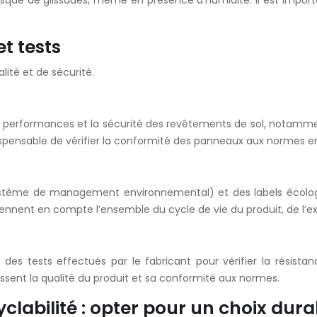
isque de glissades, même en présence d’humidité. Il est importan
et tests
ité et de sécurité.
 performances et la sécurité des revêtements de sol, notamment
dispensable de vérifier la conformité des panneaux aux normes e
stème de management environnemental) et des labels écologiq
nnent en compte l’ensemble du cycle de vie du produit, de l’ext
es tests effectués par le fabricant pour vérifier la résistance
issent la qualité du produit et sa conformité aux normes.
labilité : opter pour un choix dura