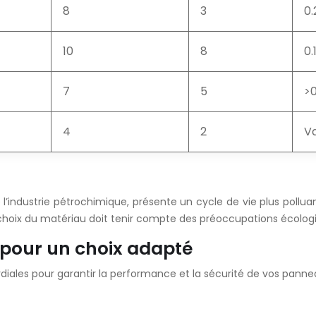
8
3
0.
10
8
0.
7
5
>0
4
2
Va
l’industrie pétrochimique, présente un cycle de vie plus polluan
e choix du matériau doit tenir compte des préoccupations écologi
s pour un choix adapté
diales pour garantir la performance et la sécurité de vos pannea