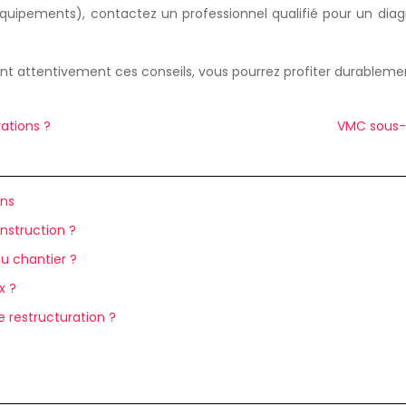
uipements), contactez un professionnel qualifié pour un diagn
nt attentivement ces conseils, vous pourrez profiter durablem
vations ?
VMC sous-s
ins
nstruction ?
u chantier ?
x ?
 restructuration ?