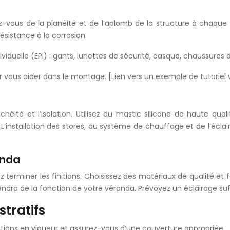
-vous de la planéité et de l’aplomb de la structure à chaque ét
sistance à la corrosion.
uelle (EPI) : gants, lunettes de sécurité, casque, chaussures d
 vous aider dans le montage. [Lien vers un exemple de tutoriel 
éité et l’isolation. Utilisez du mastic silicone de haute quali
r. L’installation des stores, du système de chauffage et de l’écla
anda
z terminer les finitions. Choisissez des matériaux de qualité et 
ndra de la fonction de votre véranda. Prévoyez un éclairage suf
stratifs
ations en vigueur et assurez-vous d’une couverture appropriée.