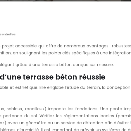
sentielles
rojet accessible qui offre de nombreux avantages : robustesse, d
ition, en soulignant les points clés spécifiques à une intégrati
 élégant grâce à une terrasse béton conçue sur mesure.
 d’une terrasse béton réussie
ble et esthétique. Elle englobe l’étude du terrain, la conception 
ileux, sableux, rocailleux) impacte les fondations. Une pente
rtance du sol. Vérifiez les réglementations locales (permis 
, gaz) avec un géomètre ou un service de détection afin d’évit
problèmes d’humidité. Il est important de prévoir un système de