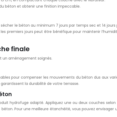
0-15 cm, en compactant chaque couche avec le vibrateur.
e du béton et obtenir une finition impeccable.
ssez sécher le béton au minimum 7 jours par temps sec et 14 jour
es premiers jours peut être bénéfique pour maintenir l’humidité
he finale
ns et un aménagement soignés.
ensables pour compenser les mouvements du béton dus aux variati
garantissent la durabilité de votre terrasse.
béton
roduit hydrofuge adapté. Appliquez une ou deux couches selon
 du béton. Pour une meilleure étanchéité, vous pouvez envisag