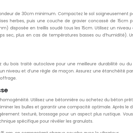
ofondeur de 30cm minimum. Compactez le sol soigneusement pour
ises herbes, puis une couche de gravier concassé de 15cm po
isposée en treillis soudé tous les 15cm. Utilisez un niveau à b
s sec, plus en cas de températures basses ou d’humidité). 
sez du bois traité autoclave pour une meilleure durabilité ou d
de d’un niveau et d’une règle de maçon. Assurez une étanchéité pa
offrage.
sse
 l’homogénéité. Utilisez une bétonnière ou achetez du béton prêt
 éliminer les bulles et garantir une compacité optimale. Après le
légèrement texturé, brossage pour un aspect plus rustique. V
hnique spécifique pour révéler les granulats.