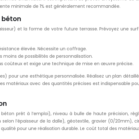
e pente minimale de 1% est généralement recommandée.
e béton
aisseur) et la forme de votre future terrasse. Prévoyez une su
ésistance élevée. Nécessite un coffrage.
moins de possibilités de personnalisation.
lus coûteux et exige une technique de mise en œuvre précise.
) pour une esthétique personnalisée. Réalisez un plan détaillé 
es matériaux avec des quantités précises est indispensable pour 
ton
ou béton prêt à l’emploi), niveau à bulle de haute précision, 
on l’épaisseur de la dalle), géotextile, gravier (0/20mm), cim
de qualité pour une réalisation durable. Le coût total des matér