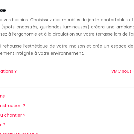
se
vos besoins. Choisissez des meubles de jardin confortables et 
r (spots encastrés, guirlandes lumineuses) créera une ambiance
ez à l’ergonomie et à la circulation sur votre terrasse lors de
 rehausse l’esthétique de votre maison et crée un espace de vi
aitement intégrée à votre environnement.
vations ?
VMC sous-s
ins
nstruction ?
u chantier ?
x ?