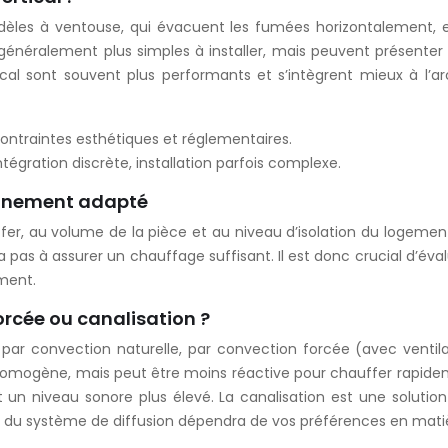
dèles à ventouse, qui évacuent les fumées horizontalement, e
énéralement plus simples à installer, mais peuvent présenter
tical sont souvent plus performants et s’intègrent mieux à l’ar
, contraintes esthétiques et réglementaires.
égration discrète, installation parfois complexe.
onnement adapté
ffer, au volume de la pièce et au niveau d’isolation du loge
 pas à assurer un chauffage suffisant. Il est donc crucial d’éva
ment.
forcée ou canalisation ?
: par convection naturelle, par convection forcée (avec venti
t homogène, mais peut être moins réactive pour chauffer rapi
un niveau sonore plus élevé. La canalisation est une solution
ix du système de diffusion dépendra de vos préférences en matiè