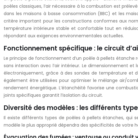
poêles classiques, l’air nécessaire à la combustion est prélev
dans les maisons à basse consommation (BBC) et les maisons 
critère important pour les constructions conformes aux normes
température intérieure stable et confortable tout en rédui
répondant aux exigences environnementales actuelles.
Fonctionnement spécifique : le circuit d’a
Le principe de fonctionnement d’un poêle à pellets étanche re
sans interaction avec l’air intérieur. Le dimensionnement et 
électroniquement, grâce à des sondes de température et de
également être utilisées pour optimiser le mélange air/combu
rendement énergétique. L’étanchéité favorise une combustion
joints spécifiques garantit l’isolation du circuit.
Diversité des modèles : les différents typ
Il existe différents types de poêles à pellets étanches, qui
modèle le plus approprié dépendra des spécificités de votre h
Évacuation des fumées : ventouse ou conduit v