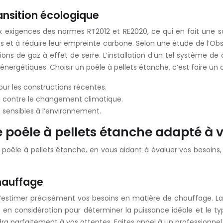
ansition écologique
 exigences des normes RT2012 et RE2020, ce qui en fait une sol
 et à réduire leur empreinte carbone. Selon une étude de l’Obser
 de gaz à effet de serre. L’installation d’un tel système de c
rgétiques. Choisir un poêle à pellets étanche, c’est faire un c
ur les constructions récentes.
te contre le changement climatique.
s sensibles à l’environnement.
e poêle à pellets étanche adapté à 
poêle à pellets étanche, en vous aidant à évaluer vos besoins, 
hauffage
 d’estimer précisément vos besoins en matière de chauffage. La 
en considération pour déterminer la puissance idéale et le ty
ndra parfaitement à vos attentes. Faites appel à un professionnel