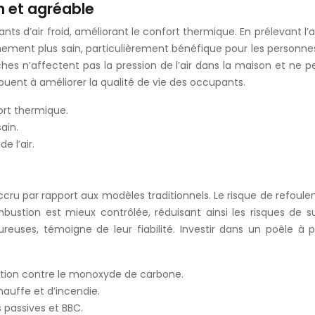
in et agréable
nts d’air froid, améliorant le confort thermique. En prélevant l’ai
onnement plus sain, particulièrement bénéfique pour les personnes
hes n’affectent pas la pression de l’air dans la maison et ne
buent à améliorer la qualité de vie des occupants.
fort thermique.
ain.
e l’air.
accru par rapport aux modèles traditionnels. Le risque de refo
ustion est mieux contrôlée, réduisant ainsi les risques de s
euses, témoigne de leur fiabilité. Investir dans un poêle à p
ction contre le monoxyde de carbone.
hauffe et d’incendie.
 passives et BBC.