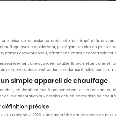
 une prise de conscience croissante des impératifs enviro
hauffage évolue rapidement, privilégiant de plus en plus les so
 systèmes conventionnels, offrant une chaleur confortable tout
ches représentent une avancée notable. Ils promettent une effi
e aux exigences des constructions modernes à faible consommat
u’un simple appareil de chauffage
tanches, en détaillant leur fonctionnement et en mettant en év
 et de leur adaptation aux besoins actuels en matière de chauff
 définition précise
ou « Etanche RE2020 », se caractérise par l’absence de prise d’